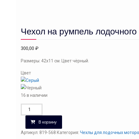
Чехол на румпель лодочного 
300,00
₽
Размеры: 42х11 см. Цвет чёрный.
Цвет
16 в наличии
Количество
товара
В корзину
Чехол
на
Артикул:
819-568
Категория:
Чехлы для лодочных мотор
румпель