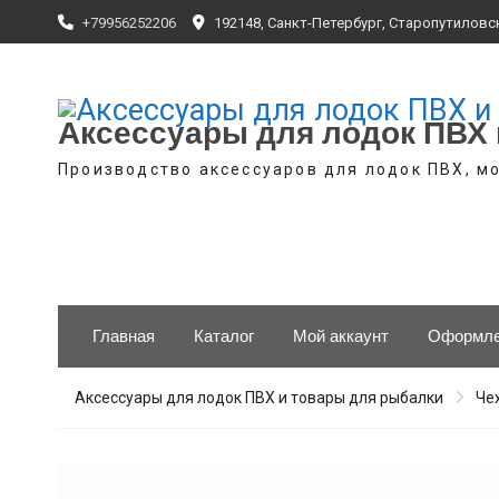
Skip
+79956252206
192148, Санкт-Петербург, Старопутиловск
to
content
Аксессуары для лодок ПВХ 
Производство аксессуаров для лодок ПВХ, мо
Главная
Каталог
Мой аккаунт
Оформле
Аксессуары для лодок ПВХ и товары для рыбалки
Че