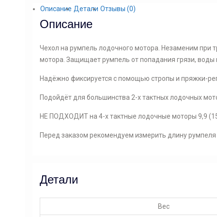
лодочного
Описание
Детали
Отзывы (0)
мотора.
Описание
Арт.
819-
Чехол на румпель лодочного мотора. Незаменим при 
568
мотора. Защищает румпель от попадания грязи, воды 
Надёжно фиксируется с помощью стропы и пряжки-ре
Подойдёт для большинства 2-х тактных лодочных мотор
НЕ ПОДХОДИТ на 4-х тактные лодочные моторы 9,9 (15
Перед заказом рекомендуем измерить длину румпеля 
Детали
Вес