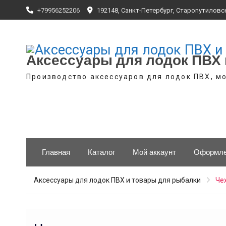
Skip
+79956252206
192148, Санкт-Петербург, Старопутиловск
to
content
Аксессуары для лодок ПВХ 
Производство аксессуаров для лодок ПВХ, мо
Главная
Каталог
Мой аккаунт
Оформле
Аксессуары для лодок ПВХ и товары для рыбалки
Че