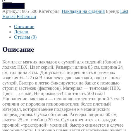
товара
В корзину
Комплект
Артикул:
805-500
Категория:
Накладки на сидения
Бренд:
Last
мягких
Honest Fisherman
накладок
арт.
Описание
805-
Детали
500
Отзывы (0)
Описание
Комплект мягких накладок с сумкой для сидений (банок) в
лодках ПВХ. Цвет серый. Размеры: длина 85 см, ширина 24
см, толщина 3 см. Допускается погрешность в размерах
изделия +/- 1-2 см.В комплекте две накладки, одна из них с
сумкой. Быстро и легко фиксируются на банке с помощью
строп и застёжек (фастексов). Материал — тентовый ПВХ.
Цвет — серый. Не промокает! Плотность 500 г/м2!
Наполнение накладки — пенополиэтилен толщиной 3 см. В
отличии от поролона пенополиэтилен более плотный
материал, который менее подвержен к механическим
повреждениям. Сумка объемная. Размеры: ширина 60 см,
высота 25 см, глубина 20 см. Сумка крепится к накладке
прочной «тракторной» молнией, быстро снимается в случае
необходимости. Свободно помещается спасательный жилет и