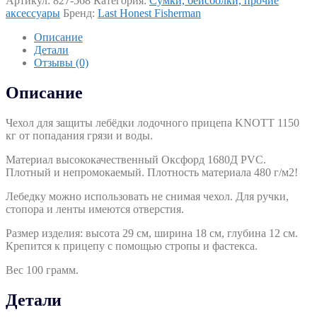
Артикул:
827-568
Категория:
Сумки, бейсболки, прочие
для
аксессуары
Бренд:
Last Honest Fisherman
лебёдки
лодочного
Описание
прицепа
Детали
1150
Отзывы (0)
кг.
арт.
Описание
827-
568
Чехол для защиты лебёдки лодочного прицепа KNOTT 1150
кг от попадания грязи и воды.
Материал высококачественный Оксфорд 1680Д PVC.
Плотный и непромокаемый. Плотность материала 480 г/м2!
Лебедку можно использовать не снимая чехол. Для ручки,
стопора и ленты имеются отверстия.
Размер изделия: высота 29 см, ширина 18 см, глубина 12 см.
Крепится к прицепу с помощью стропы и фастекса.
Вес 100 грамм.
Детали