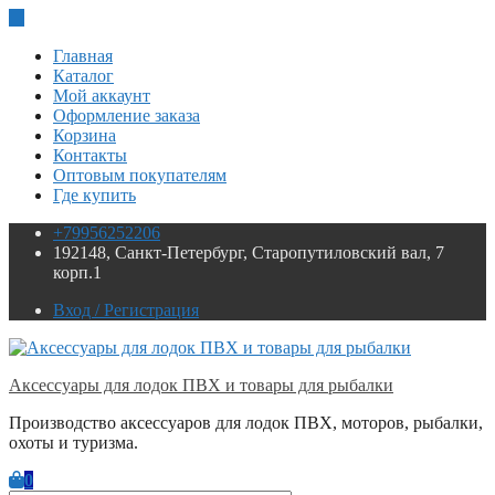
Skip
to
Главная
content
Каталог
Мой аккаунт
Оформление заказа
Корзина
Контакты
Оптовым покупателям
Где купить
+79956252206
192148, Санкт-Петербург, Старопутиловский вал, 7
корп.1
Вход / Регистрация
Аксессуары для лодок ПВХ и товары для рыбалки
Производство аксессуаров для лодок ПВХ, моторов, рыбалки,
охоты и туризма.
0