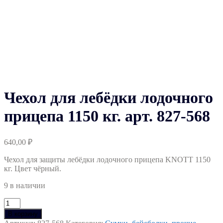
Чехол для лебёдки лодочного
прицепа 1150 кг. арт. 827-568
640,00
₽
Чехол для защиты лебёдки лодочного прицепа KNOTT 1150
кг. Цвет чёрный.
9 в наличии
Количество
товара
В корзину
Чехол