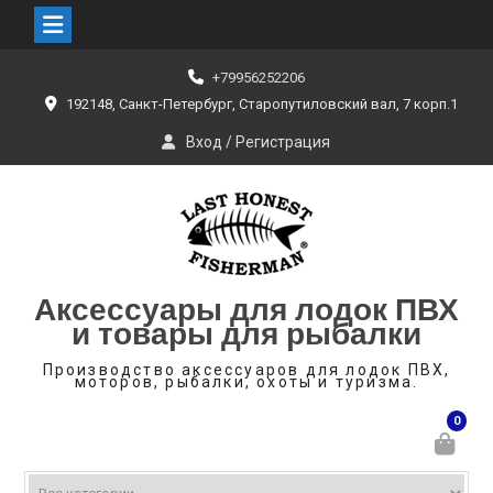
Skip
+79956252206
to
192148, Санкт-Петербург, Старопутиловский вал, 7 корп.1
content
Вход / Регистрация
Аксессуары для лодок ПВХ
и товары для рыбалки
Производство аксессуаров для лодок ПВХ,
моторов, рыбалки, охоты и туризма.
0